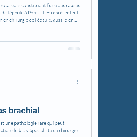
s rotateurs constituent l’une des causes
de l’épaule à Paris. Elles représentent
 en chirurgie de l’épaule, aussi bien
patients plus âgés. Une bonne
s permet d’expliquer les symptômes,
ires et de proposer une prise en charge
ps brachial
ne pathologie rare qui peut
tion du bras. Spécialiste en chirurgie...