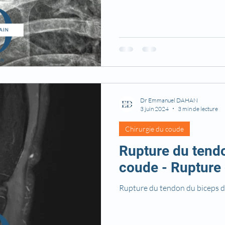
Dr Emmanuel DAHAN
3 juin 2024
3 min de lecture
Chirurgie du coude
Rupture du tend
coude - Rupture 
Rupture du tendon du biceps d