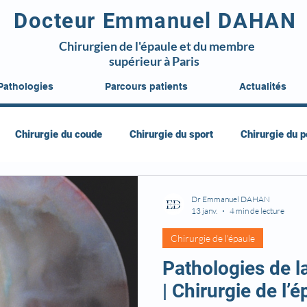
Docteur Emmanuel DAHAN
Chirurgien de l'épaule et du membre
supérieur à Paris
Pathologies
Parcours patients
Actualités
Chirurgie du coude
Chirurgie du sport
Chirurgie du p
Dr Emmanuel DAHAN
13 janv.
4 min de lecture
Chirurgie de l'épaule
Pathologies de la
| Chirurgie de l’é