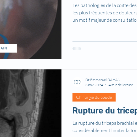
Les pathologies de la coiffe de
les plus fréquentes de douleurs 
un motif majeur de consultation
chez les patients actifs que chez les 
compréhension de ces atteinte
d’orienter les examens nécessa
adaptée à chaque situation.
Dr Emmanuel DAHAN
3 nov. 2024
4 min de lecture
Chirurgie du coude
Rupture du trice
La rupture du triceps brachial est u
considérablement limiter la fonc