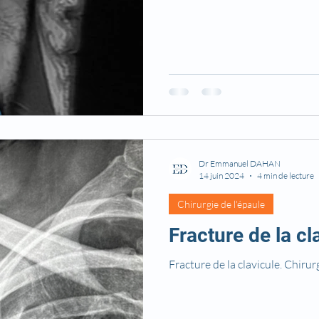
Dr Emmanuel DAHAN
14 juin 2024
4 min de lecture
Chirurgie de l'épaule
Fracture de la cl
Fracture de la clavicule. Chirur