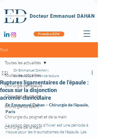
Docteur Emmanuel DAHAN
Prendre RDV
Post
Toutes les actualités
Dr Emmanuel DAHAN
Toutes les actualités
14 déc. 2025
3 min de lecture
Ruptures ligamentaires de l’épaule :
Chirurgie de l'épaule
focus sur la disjonction
Chirurgie du coude
acromio‑claviculaire
Dr Emmanuel Dahan – Chirurgie de l’épaule, 
Chirurgie du sport
Paris
Chirurgie du poignet et de la main
La saison des sports d’hiver est une période à 
Chirurgie de la main
risque pour les traumatismes de l’épaule. Les 