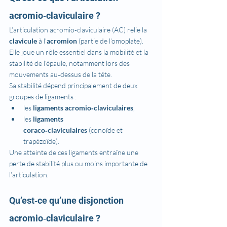
acromio‑claviculaire ?
L’articulation acromio‑claviculaire (AC) relie la 
clavicule
 à l’
acromion
 (partie de l’omoplate). 
Elle joue un rôle essentiel dans la mobilité et la 
stabilité de l’épaule, notamment lors des 
mouvements au‑dessus de la tête.
Sa stabilité dépend principalement de deux 
groupes de ligaments :
les 
ligaments acromio‑claviculaires
,
les 
ligaments 
coraco‑claviculaires
 (conoïde et 
trapézoïde).
Une atteinte de ces ligaments entraîne une 
perte de stabilité plus ou moins importante de 
l’articulation.
Qu’est‑ce qu’une disjonction 
acromio‑claviculaire ?